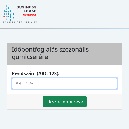
Időpontfoglalás szezonális
gumicserére
Rendszám (ABC-123):
FRSZ ellenőrzése